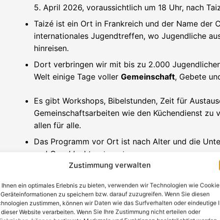
5. April 2026, voraussichtlich um 18 Uhr, nach Tai
Taizé ist ein Ort in Frankreich und der Name der
internationales Jugendtreffen, wo Jugendliche au
hinreisen.
Dort verbringen wir mit bis zu 2.000 Jugendliche
Welt einige Tage voller
Gemeinschaft
, Gebete un
Es gibt Workshops, Bibelstunden, Zeit für Austaus
Gemeinschaftsarbeiten wie den Küchendienst zu v
allen für alle.
Das Programm vor Ort ist nach Alter und die Unte
und Geschlecht getrennt.
Zustimmung verwalten
Das Highlight der Woche ist die
Lichternacht
!
Ihnen ein optimales Erlebnis zu bieten, verwenden wir Technologien wie Cookie
Am Samstagabend werden wir mit dem Reisebus z
Geräteinformationen zu speichern bzw. darauf zuzugreifen. Wenn Sie diesen
hnologien zustimmen, können wir Daten wie das Surfverhalten oder eindeutige 
fahren, wo wir am Sonntag, den 12. April 2026 ge
 dieser Website verarbeiten. Wenn Sie Ihre Zustimmung nicht erteilen oder
ankommen.