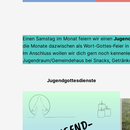
Einen Samstag im Monat feiern wir einen
Jugend
die Monate dazwischen als Wort-Gottes-Feier in 
Im Anschluss wollen wir dich gern noch kennenl
Jugendraum/Gemeindehaus bei Snacks, Getränke
Jugendgottesdienste