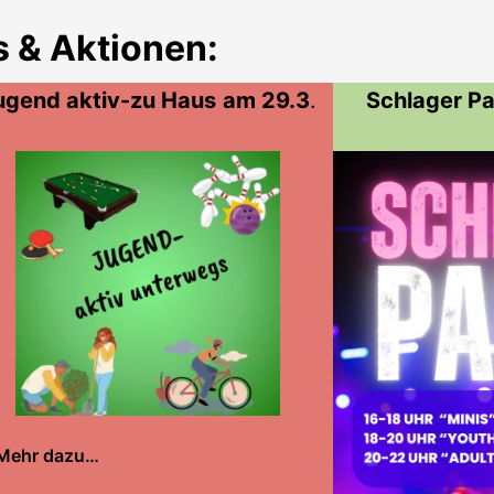
 & Aktionen:
ugend aktiv-zu Haus
am 29.3
.
Schlager P
Mehr dazu…