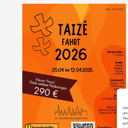
Um 
um 
Tec
auf