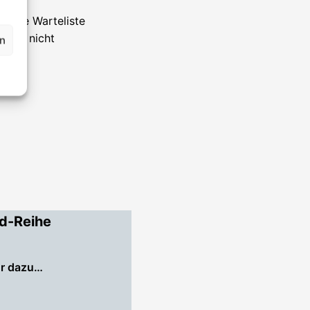
uf die Warteliste
eider nicht
en
d-Reihe
r dazu…