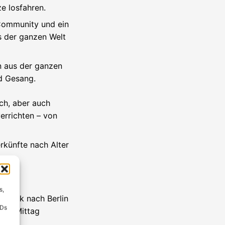
ze losfahren.
 Community und ein
s der ganzen Welt
n aus der ganzen
d Gesang.
ch, aber auch
errichten – von
rkünfte nach Alter
s,
urück nach Berlin
IDs
gen Mittag