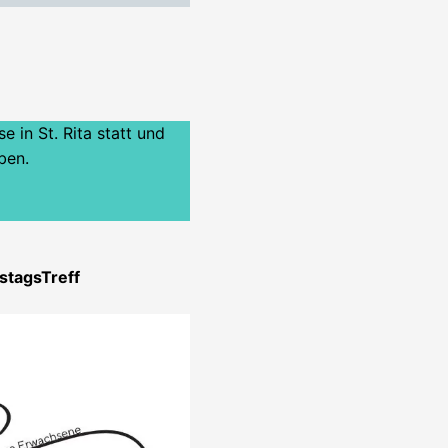
e in St. Rita statt und
ben.
stagsTreff