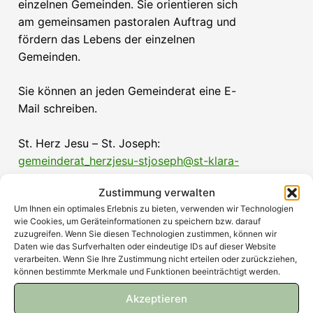
einzelnen Gemeinden. Sie orientieren sich
am gemeinsamen pastoralen Auftrag und
fördern das Lebens der einzelnen
Gemeinden.
Sie können an jeden Gemeinderat eine E-
Mail schreiben.
St. Herz Jesu – St. Joseph:
gemeinderat_herzjesu-stjoseph@st-klara-
berlin.de
Zustimmung verwalten
St. Marien Maternitas:
Um Ihnen ein optimales Erlebnis zu bieten, verwenden wir Technologien
gemeinderat_stmarienmaterinitas@st-klara-
wie Cookies, um Geräteinformationen zu speichern bzw. darauf
berlin.de
zuzugreifen. Wenn Sie diesen Technologien zustimmen, können wir
Daten wie das Surfverhalten oder eindeutige IDs auf dieser Website
St. Bernhard – Allerheiligen:
verarbeiten. Wenn Sie Ihre Zustimmung nicht erteilen oder zurückziehen,
gemeinderat_stbernhard-allerheiligen@st-
können bestimmte Merkmale und Funktionen beeinträchtigt werden.
klara-berlin.de
Akzeptieren
St. Marien:
gemeinderat_stmarien@st-klara-