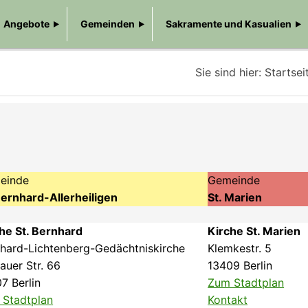
Angebote
Gemeinden
Sakramente und Kasualien
Sie sind hier:
Startsei
einde
Gemeinde
Bernhard-Allerheiligen
St. Marien
he St. Bernhard
Kirche St. Marien
hard-Lichtenberg-Gedächtniskirche
Klemkestr. 5
auer Str. 66
13409 Berlin
7 Berlin
Zum Stadtplan
 Stadtplan
Kontakt