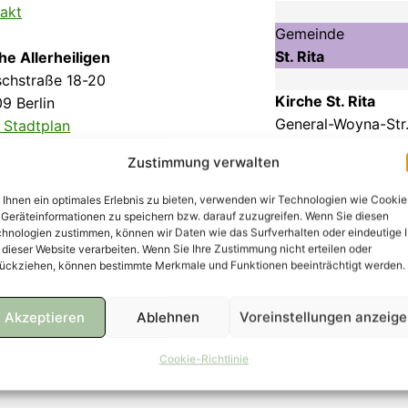
akt
Gemeinde
St. Rita
he Allerheiligen
chstraße 18-20
Kirche St. Rita
9 Berlin
General-Woyna-Str
 Stadtplan
13403 Berlin
akt
Zustimmung verwalten
Zum Stadtplan
Kontakt
Ihnen ein optimales Erlebnis zu bieten, verwenden wir Technologien wie Cookie
Geräteinformationen zu speichern bzw. darauf zuzugreifen. Wenn Sie diesen
hnologien zustimmen, können wir Daten wie das Surfverhalten oder eindeutige 
 dieser Website verarbeiten. Wenn Sie Ihre Zustimmung nicht erteilen oder
ückziehen, können bestimmte Merkmale und Funktionen beeinträchtigt werden.
Akzeptieren
Ablehnen
Voreinstellungen anzeig
Cookie-Richtlinie