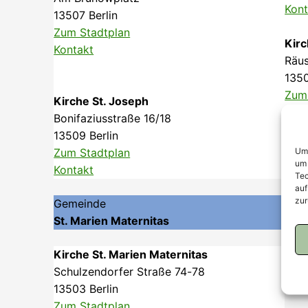
Kont
13507 Berlin
Zum Stadtplan
Kirc
Kontakt
Räus
1350
Zum
Kirche St. Joseph
Kont
Bonifaziusstraße 16/18
13509 Berlin
Um 
Zum Stadtplan
um 
Kontakt
Tec
auf
zur
Gemeinde
St. Marien Maternitas
Kirche St. Marien Maternitas
Schulzendorfer Straße 74-78
13503 Berlin
Zum Stadtplan