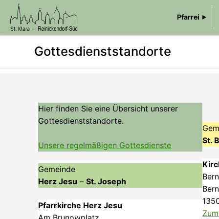
Pfarrei
Gottesdienststandorte
Hier finden Sie eine Übersicht unserer
Gottesdienststandorte.
Gem
St. 
Unsere regelmäßigen Gottesdienste
Kirc
Gemeinde
Bern
Herz Jesu
–
St. Joseph
Bern
1350
Pfarrkirche Herz Jesu
Zum
Am Brunowplatz