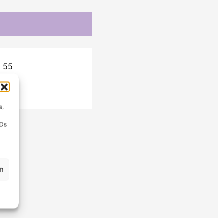
. 55
s,
IDs
en